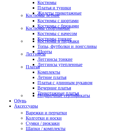
Костюмы
Платья и туники
Жилеты трикотажные
Костюмы летние
Костюмы с шортами
Костюмы с брюками
Костюмы спортивные
Костюмы с начесом
Костюмы тонкие
Костюмы и пиджаки
Топы, футболки и лонгсливы
Шорты
Леггинсы
Леггинсы тонкие
Леггинсы утепленные
Платья
Комплекты
Летние платья
Платья с длинным рукавом
Вечерние платья
Трикотажные платья
Подарочные сертификаты
Обувь
Аксессуары
Варежки и перчатки
Колготки и носки
Сумки / рюкзаки
Шапки / комплекты