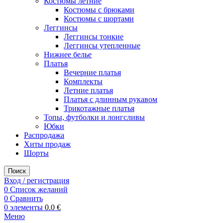
Костюмы летние
Костюмы с брюками
Костюмы с шортами
Леггинсы
Леггинсы тонкие
Леггинсы утепленные
Нижнее белье
Платья
Вечерние платья
Комплекты
Летние платья
Платья с длинным рукавом
Трикотажные платья
Топы, футболки и лонгсливы
Юбки
Распродажа
Хиты продаж
Шорты
Поиск
Вход / регистрация
0
Список желаний
0
Сравнить
0
элементы
0.0
€
Меню