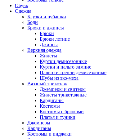
Обувь
Одежда
Блузки и рубашки
Боди
Брюки и джинсы
Брюки
Брюки летние
Джинсы
Верхняя одежда
Жилеты
Куртки демисезонные
Куртки и пальто зимние
Пальто и тренчи демисезонные
Шубы из эко-меха
Вязаный трикотаж
Джемперы и свитеры
Жилеты трикотажные
Кардиганы
Костюмы
Костюмы с брюками
Платья и туники
Джемперы
Кардиганы
Костюмы и пиджаки