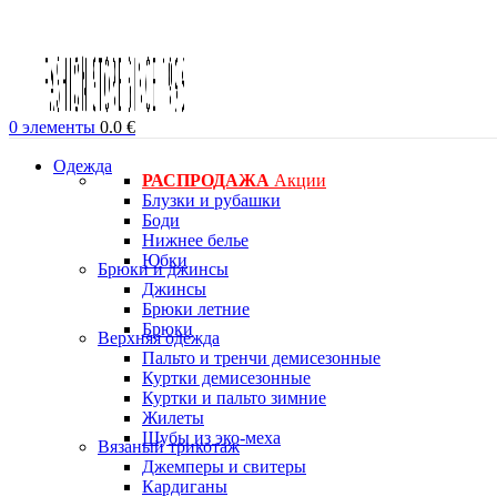
0
элементы
0.0
€
Одежда
РАСПРОДАЖА
Акции
Блузки и рубашки
Боди
Нижнее белье
Юбки
Брюки и джинсы
Джинсы
Брюки летние
Брюки
Верхняя одежда
Пальто и тренчи демисезонные
Куртки демисезонные
Куртки и пальто зимние
Жилеты
Шубы из эко-меха
Вязаный трикотаж
Джемперы и свитеры
Кардиганы