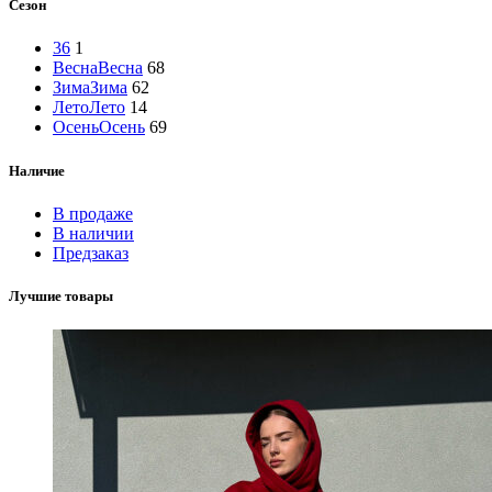
Сезон
36
1
Весна
Весна
68
Зима
Зима
62
Лето
Лето
14
Осень
Осень
69
Наличие
В продаже
В наличии
Предзаказ
Лучшие товары