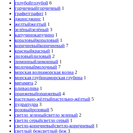
голубой
голубой
6
горчичный
горчичный
1
графит
графит
1
джинс
джинс
1
желтый
желтый
1
зелёный
зелёный
3
капучино
капучино
1
кораловый
кораловый
1
коричневый
коричневый
7
красный
красный
1
лиловый
лиловый
2
лимонный
лимонный
1
молочный
молочный
7
морская волна
морская волна
2
морская глубина
морская глубина
1
мята
мята
2
олива
олива
1
оранжевый
оранжевый
4
пастельно-жёлтый
пастельно-жёлтый
5
пудра
пудра
3
розовый
розовый
5
светло зеленый
светло зеленый
2
светло серый
светло серый
1
светло-коричневый
светло-коричневый
1
светлый беж
светлый беж
3