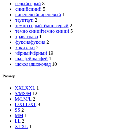
серый
серый
8
синий
синий
5
сиреневый
сиреневый
1
тауп
тауп
2
тёмно серый
тёмно серый
2
тёмно синий
тёмно синий
5
трава
трава
1
фуксия
фуксия
2
хаки
хаки
2
чёрный
чёрный
19
шалфей
шалфей
1
шоколад
шоколад
10
Размер
XXL
XXL
1
S/M
S/M
12
M/L
M/L
2
L/XL
L/XL
9
S
S
2
M
M
1
L
L
2
XL
XL
1