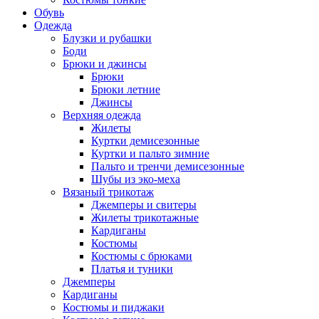
Обувь
Одежда
Блузки и рубашки
Боди
Брюки и джинсы
Брюки
Брюки летние
Джинсы
Верхняя одежда
Жилеты
Куртки демисезонные
Куртки и пальто зимние
Пальто и тренчи демисезонные
Шубы из эко-меха
Вязаный трикотаж
Джемперы и свитеры
Жилеты трикотажные
Кардиганы
Костюмы
Костюмы с брюками
Платья и туники
Джемперы
Кардиганы
Костюмы и пиджаки