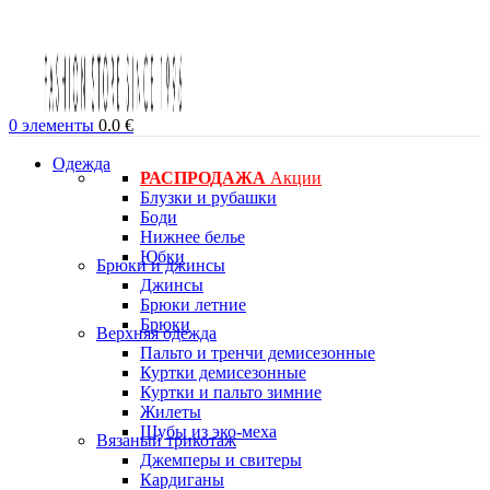
0
элементы
0.0
€
Одежда
РАСПРОДАЖА
Акции
Блузки и рубашки
Боди
Нижнее белье
Юбки
Брюки и джинсы
Джинсы
Брюки летние
Брюки
Верхняя одежда
Пальто и тренчи демисезонные
Куртки демисезонные
Куртки и пальто зимние
Жилеты
Шубы из эко-меха
Вязаный трикотаж
Джемперы и свитеры
Кардиганы