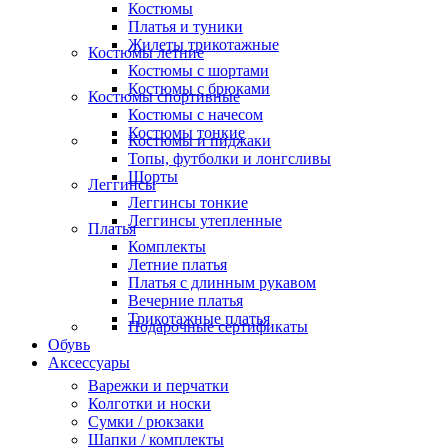
Костюмы
Платья и туники
Жилеты трикотажные
Костюмы летние
Костюмы с шортами
Костюмы с брюками
Костюмы спортивные
Костюмы с начесом
Костюмы тонкие
Костюмы и пиджаки
Топы, футболки и лонгсливы
Шорты
Леггинсы
Леггинсы тонкие
Леггинсы утепленные
Платья
Комплекты
Летние платья
Платья с длинным рукавом
Вечерние платья
Трикотажные платья
Подарочные сертификаты
Обувь
Аксессуары
Варежки и перчатки
Колготки и носки
Сумки / рюкзаки
Шапки / комплекты