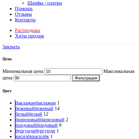
Шарфы / платки
Помощь
Отзывы
Контакты
Распродажа
Хиты продаж
Закрыть
Цена
Минимальная цена
Максимальная
цена
Фильтрация
Цвет
баклажан
баклажан
1
бежевый
бежевый
14
белый
белый
12
бирюзовый
бирюзовый
2
бордовый
бордовый
9
бургунди
бургунди
1
василёк
василёк
1