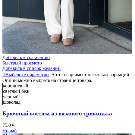
Добавить к сравнению
Быстрый просмотр
Добавить в список желаний
Выберите параметры
Этот товар имеет несколько вариаций.
Опции можно выбрать на странице товара.
коричневый
светлый беж
чёрный
шоколад
Брючный костюм из вязаного трикотажа
75.0
€
Новый