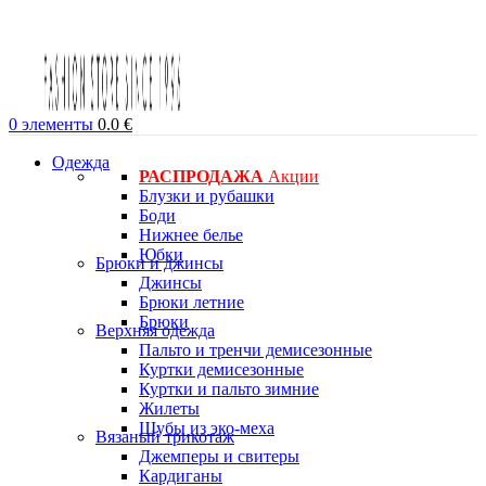
0
элементы
0.0
€
Одежда
РАСПРОДАЖА
Акции
Блузки и рубашки
Боди
Нижнее белье
Юбки
Брюки и джинсы
Джинсы
Брюки летние
Брюки
Верхняя одежда
Пальто и тренчи демисезонные
Куртки демисезонные
Куртки и пальто зимние
Жилеты
Шубы из эко-меха
Вязаный трикотаж
Джемперы и свитеры
Кардиганы