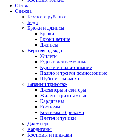
Обувь
Одежда
Блузки и рубашки
Боди
Брюки и джинсы
Брюки
Брюки летние
Джинсы
Верхняя одежда
Жилеты
Куртки демисезонные
Куртки и пальто зимние
Пальто и тренчи демисезонные
Шубы из эко-меха
Вязаный трикотаж
Джемперы и свитеры
Жилеты трикотажные
Кардиганы
Костюмы
Костюмы с брюками
Платья и туники
Джемперы
Кардиганы
Костюмы и пиджаки