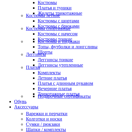
Костюмы
Платья и туники
Жилеты трикотажные
Костюмы летние
Костюмы с шортами
Костюмы с брюками
Костюмы спортивные
Костюмы с начесом
Костюмы тонкие
Костюмы и пиджаки
Топы, футболки и лонгсливы
Шорты
Леггинсы
Леггинсы тонкие
Леггинсы утепленные
Платья
Комплекты
Летние платья
Платья с длинным рукавом
Вечерние платья
Трикотажные платья
Подарочные сертификаты
Обувь
Аксессуары
Варежки и перчатки
Колготки и носки
Сумки / рюкзаки
Шапки / комплекты