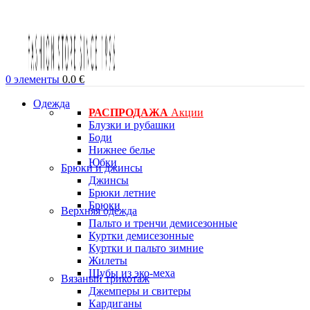
0
элементы
0.0
€
Одежда
РАСПРОДАЖА
Акции
Блузки и рубашки
Боди
Нижнее белье
Юбки
Брюки и джинсы
Джинсы
Брюки летние
Брюки
Верхняя одежда
Пальто и тренчи демисезонные
Куртки демисезонные
Куртки и пальто зимние
Жилеты
Шубы из эко-меха
Вязаный трикотаж
Джемперы и свитеры
Кардиганы