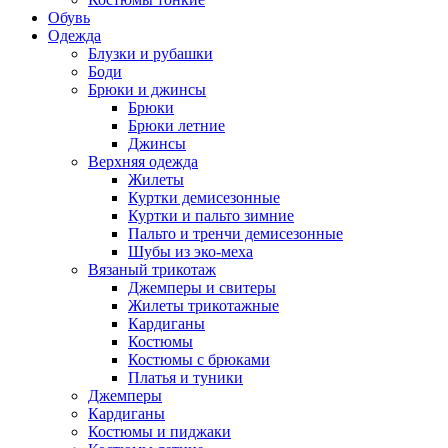
Обувь
Одежда
Блузки и рубашки
Боди
Брюки и джинсы
Брюки
Брюки летние
Джинсы
Верхняя одежда
Жилеты
Куртки демисезонные
Куртки и пальто зимние
Пальто и тренчи демисезонные
Шубы из эко-меха
Вязаный трикотаж
Джемперы и свитеры
Жилеты трикотажные
Кардиганы
Костюмы
Костюмы с брюками
Платья и туники
Джемперы
Кардиганы
Костюмы и пиджаки