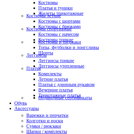
Костюмы
Платья и туники
Жилеты трикотажные
Костюмы летние
Костюмы с шортами
Костюмы с брюками
Костюмы спортивные
Костюмы с начесом
Костюмы тонкие
Костюмы и пиджаки
Топы, футболки и лонгсливы
Шорты
Леггинсы
Леггинсы тонкие
Леггинсы утепленные
Платья
Комплекты
Летние платья
Платья с длинным рукавом
Вечерние платья
Трикотажные платья
Подарочные сертификаты
Обувь
Аксессуары
Варежки и перчатки
Колготки и носки
Сумки / рюкзаки
Шапки / комплекты