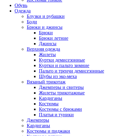
Обувь
Одежда
Блузки и рубашки
Боди
Брюки и джинсы
Брюки
Брюки летние
Джинсы
Верхняя одежда
Жилеты
Куртки демисезонные
Куртки и пальто зимние
Пальто и тренчи демисезонные
Шубы из эко-меха
Вязаный трикотаж
Джемперы и свитеры
Жилеты трикотажные
Кардиганы
Костюмы
Костюмы с брюками
Платья и туники
Джемперы
Кардиганы
Костюмы и пиджаки