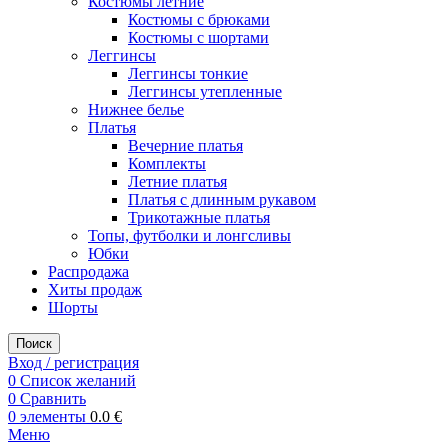
Костюмы летние
Костюмы с брюками
Костюмы с шортами
Леггинсы
Леггинсы тонкие
Леггинсы утепленные
Нижнее белье
Платья
Вечерние платья
Комплекты
Летние платья
Платья с длинным рукавом
Трикотажные платья
Топы, футболки и лонгсливы
Юбки
Распродажа
Хиты продаж
Шорты
Поиск
Вход / регистрация
0
Список желаний
0
Сравнить
0
элементы
0.0
€
Меню