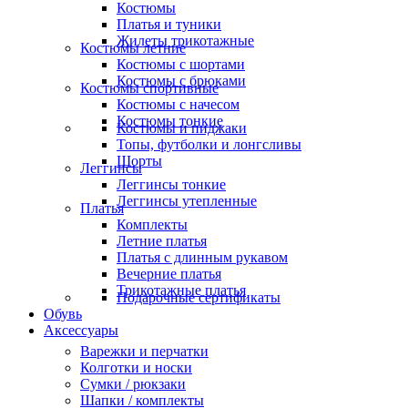
Костюмы
Платья и туники
Жилеты трикотажные
Костюмы летние
Костюмы с шортами
Костюмы с брюками
Костюмы спортивные
Костюмы с начесом
Костюмы тонкие
Костюмы и пиджаки
Топы, футболки и лонгсливы
Шорты
Леггинсы
Леггинсы тонкие
Леггинсы утепленные
Платья
Комплекты
Летние платья
Платья с длинным рукавом
Вечерние платья
Трикотажные платья
Подарочные сертификаты
Обувь
Аксессуары
Варежки и перчатки
Колготки и носки
Сумки / рюкзаки
Шапки / комплекты