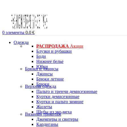
0
элементы
0.0
€
Одежда
РАСПРОДАЖА
Акции
Блузки и рубашки
Боди
Нижнее белье
Юбки
Брюки и джинсы
Джинсы
Брюки летние
Брюки
Верхняя одежда
Пальто и тренчи демисезонные
Куртки демисезонные
Куртки и пальто зимние
Жилеты
Шубы из эко-меха
Вязаный трикотаж
Джемперы и свитеры
Кардиганы