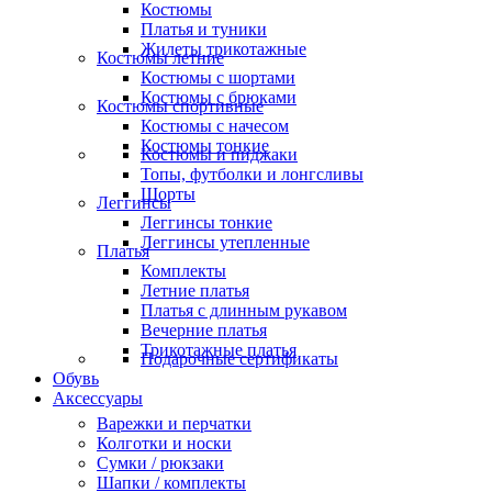
Костюмы
Платья и туники
Жилеты трикотажные
Костюмы летние
Костюмы с шортами
Костюмы с брюками
Костюмы спортивные
Костюмы с начесом
Костюмы тонкие
Костюмы и пиджаки
Топы, футболки и лонгсливы
Шорты
Леггинсы
Леггинсы тонкие
Леггинсы утепленные
Платья
Комплекты
Летние платья
Платья с длинным рукавом
Вечерние платья
Трикотажные платья
Подарочные сертификаты
Обувь
Аксессуары
Варежки и перчатки
Колготки и носки
Сумки / рюкзаки
Шапки / комплекты