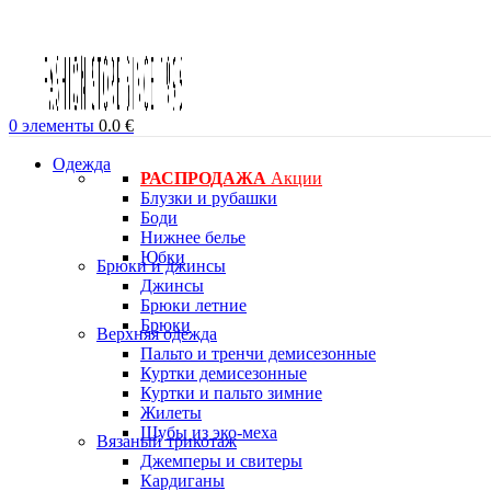
0
элементы
0.0
€
Одежда
РАСПРОДАЖА
Акции
Блузки и рубашки
Боди
Нижнее белье
Юбки
Брюки и джинсы
Джинсы
Брюки летние
Брюки
Верхняя одежда
Пальто и тренчи демисезонные
Куртки демисезонные
Куртки и пальто зимние
Жилеты
Шубы из эко-меха
Вязаный трикотаж
Джемперы и свитеры
Кардиганы