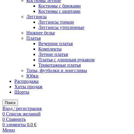
Костюмы летние
Костюмы с брюками
Костюмы с шортами
Леггинсы
Леггинсы тонкие
Леггинсы утепленные
Нижнее белье
Платья
Вечерние платья
Комплекты
Летние платья
Платья с длинным рукавом
Трикотажные платья
Топы, футболки и лонгсливы
Юбки
Распродажа
Хиты продаж
Шорты
Поиск
Вход / регистрация
0
Список желаний
0
Сравнить
0
элементы
0.0
€
Меню