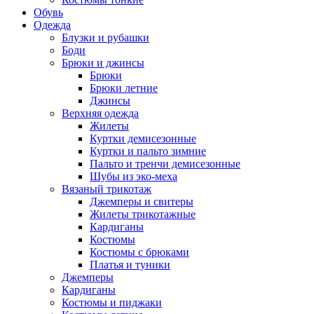
Обувь
Одежда
Блузки и рубашки
Боди
Брюки и джинсы
Брюки
Брюки летние
Джинсы
Верхняя одежда
Жилеты
Куртки демисезонные
Куртки и пальто зимние
Пальто и тренчи демисезонные
Шубы из эко-меха
Вязаный трикотаж
Джемперы и свитеры
Жилеты трикотажные
Кардиганы
Костюмы
Костюмы с брюками
Платья и туники
Джемперы
Кардиганы
Костюмы и пиджаки