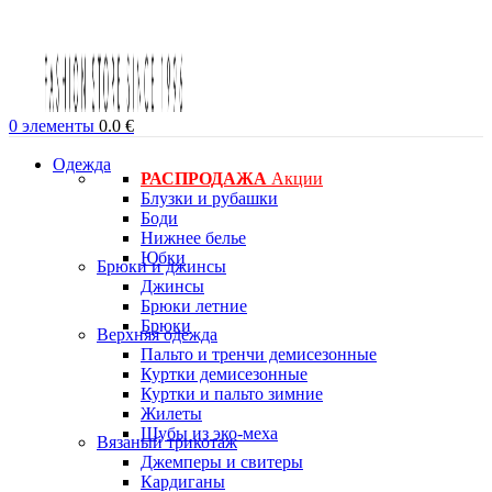
0
элементы
0.0
€
Одежда
РАСПРОДАЖА
Акции
Блузки и рубашки
Боди
Нижнее белье
Юбки
Брюки и джинсы
Джинсы
Брюки летние
Брюки
Верхняя одежда
Пальто и тренчи демисезонные
Куртки демисезонные
Куртки и пальто зимние
Жилеты
Шубы из эко-меха
Вязаный трикотаж
Джемперы и свитеры
Кардиганы