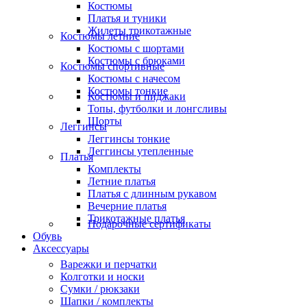
Костюмы
Платья и туники
Жилеты трикотажные
Костюмы летние
Костюмы с шортами
Костюмы с брюками
Костюмы спортивные
Костюмы с начесом
Костюмы тонкие
Костюмы и пиджаки
Топы, футболки и лонгсливы
Шорты
Леггинсы
Леггинсы тонкие
Леггинсы утепленные
Платья
Комплекты
Летние платья
Платья с длинным рукавом
Вечерние платья
Трикотажные платья
Подарочные сертификаты
Обувь
Аксессуары
Варежки и перчатки
Колготки и носки
Сумки / рюкзаки
Шапки / комплекты