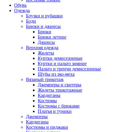
Обувь
Одежда
Блузки и рубашки
Боди
Брюки и джинсы
Брюки
Брюки летние
Джинсы
Верхняя одежда
Жилеты
Куртки демисезонные
Куртки и пальто зимние
Пальто и тренчи демисезонные
Шубы из эко-меха
Вязаный трикотаж
Джемперы и свитеры
Жилеты трикотажные
Кардиганы
Костюмы
Костюмы с брюками
Платья и туники
Джемперы
Кардиганы
Костюмы и пиджаки