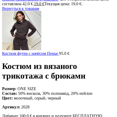
составляла 42.0 €.
19.0
€
Текущая цена: 19.0 €.
Вернуться к товарам
Костюм футер с начёсом Пенье
95.0
€
Костюм из вязаного
трикотажа с брюками
Размер
: ONE SIZE
Состав:
50% вискоза, 30% полиамид, 20% нейлон
Цвет:
молочный, серый, черный
Артикул:
2028
Добавьте
100.0
€
в корзину и получите БЕСПЛАТНУЮ