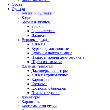
Обувь
Одежда
Блузки и рубашки
Боди
Брюки и джинсы
Брюки
Брюки летние
Джинсы
Верхняя одежда
Жилеты
Куртки демисезонные
Куртки и пальто зимние
Пальто и тренчи демисезонные
Шубы из эко-меха
Вязаный трикотаж
Джемперы и свитеры
Жилеты трикотажные
Кардиганы
Костюмы
Костюмы с брюками
Платья и туники
Джемперы
Кардиганы
Костюмы и пиджаки