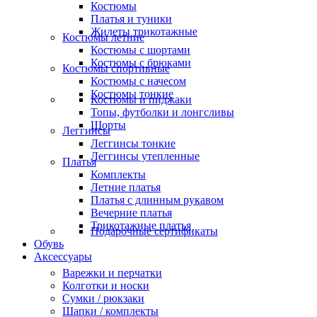
Костюмы
Платья и туники
Жилеты трикотажные
Костюмы летние
Костюмы с шортами
Костюмы с брюками
Костюмы спортивные
Костюмы с начесом
Костюмы тонкие
Костюмы и пиджаки
Топы, футболки и лонгсливы
Шорты
Леггинсы
Леггинсы тонкие
Леггинсы утепленные
Платья
Комплекты
Летние платья
Платья с длинным рукавом
Вечерние платья
Трикотажные платья
Подарочные сертификаты
Обувь
Аксессуары
Варежки и перчатки
Колготки и носки
Сумки / рюкзаки
Шапки / комплекты