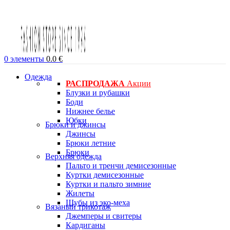
0
элементы
0.0
€
Одежда
РАСПРОДАЖА
Акции
Блузки и рубашки
Боди
Нижнее белье
Юбки
Брюки и джинсы
Джинсы
Брюки летние
Брюки
Верхняя одежда
Пальто и тренчи демисезонные
Куртки демисезонные
Куртки и пальто зимние
Жилеты
Шубы из эко-меха
Вязаный трикотаж
Джемперы и свитеры
Кардиганы