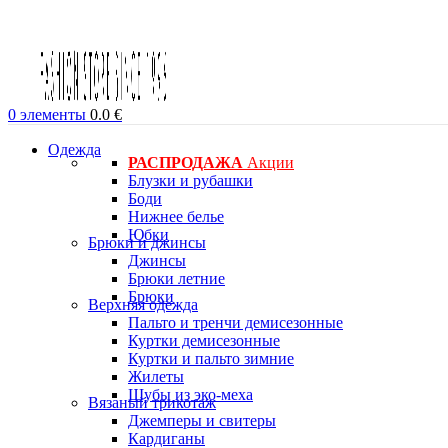
0
элементы
0.0
€
Одежда
РАСПРОДАЖА
Акции
Блузки и рубашки
Боди
Нижнее белье
Юбки
Брюки и джинсы
Джинсы
Брюки летние
Брюки
Верхняя одежда
Пальто и тренчи демисезонные
Куртки демисезонные
Куртки и пальто зимние
Жилеты
Шубы из эко-меха
Вязаный трикотаж
Джемперы и свитеры
Кардиганы