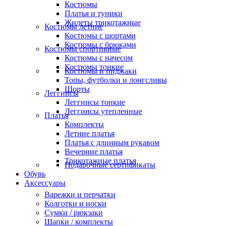
Костюмы
Платья и туники
Жилеты трикотажные
Костюмы летние
Костюмы с шортами
Костюмы с брюками
Костюмы спортивные
Костюмы с начесом
Костюмы тонкие
Костюмы и пиджаки
Топы, футболки и лонгсливы
Шорты
Леггинсы
Леггинсы тонкие
Леггинсы утепленные
Платья
Комплекты
Летние платья
Платья с длинным рукавом
Вечерние платья
Трикотажные платья
Подарочные сертификаты
Обувь
Аксессуары
Варежки и перчатки
Колготки и носки
Сумки / рюкзаки
Шапки / комплекты