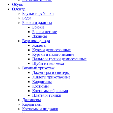
Обувь
Одежда
Блузки и рубашки
Боди
Брюки и джинсы
Брюки
Брюки летние
Джинсы
Верхняя одежда
Жилеты
Куртки демисезонные
Куртки и пальто зимние
Пальто и тренчи демисезонные
Шубы из эко-меха
Вязаный трикотаж
Джемперы и свитеры
Жилеты трикотажные
Кардиганы
Костюмы
Костюмы с брюками
Платья и туники
Джемперы
Кардиганы
Костюмы и пиджаки