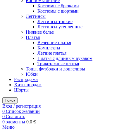
Костюмы летние
Костюмы с брюками
Костюмы с шортами
Леггинсы
Леггинсы тонкие
Леггинсы утепленные
Нижнее белье
Платья
Вечерние платья
Комплекты
Летние платья
Платья с длинным рукавом
Трикотажные платья
Топы, футболки и лонгсливы
Юбки
Распродажа
Хиты продаж
Шорты
Поиск
Вход / регистрация
0
Список желаний
0
Сравнить
0
элементы
0.0
€
Меню