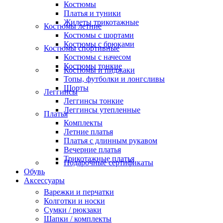
Костюмы
Платья и туники
Жилеты трикотажные
Костюмы летние
Костюмы с шортами
Костюмы с брюками
Костюмы спортивные
Костюмы с начесом
Костюмы тонкие
Костюмы и пиджаки
Топы, футболки и лонгсливы
Шорты
Леггинсы
Леггинсы тонкие
Леггинсы утепленные
Платья
Комплекты
Летние платья
Платья с длинным рукавом
Вечерние платья
Трикотажные платья
Подарочные сертификаты
Обувь
Аксессуары
Варежки и перчатки
Колготки и носки
Сумки / рюкзаки
Шапки / комплекты