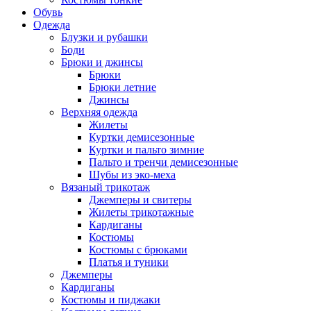
Обувь
Одежда
Блузки и рубашки
Боди
Брюки и джинсы
Брюки
Брюки летние
Джинсы
Верхняя одежда
Жилеты
Куртки демисезонные
Куртки и пальто зимние
Пальто и тренчи демисезонные
Шубы из эко-меха
Вязаный трикотаж
Джемперы и свитеры
Жилеты трикотажные
Кардиганы
Костюмы
Костюмы с брюками
Платья и туники
Джемперы
Кардиганы
Костюмы и пиджаки