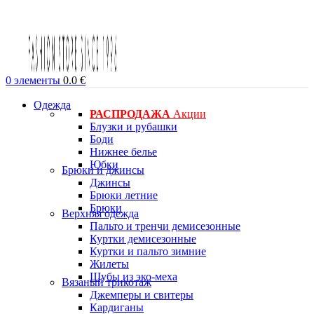
0
элементы
0.0
€
Одежда
РАСПРОДАЖА
Акции
Блузки и рубашки
Боди
Нижнее белье
Юбки
Брюки и джинсы
Джинсы
Брюки летние
Брюки
Верхняя одежда
Пальто и тренчи демисезонные
Куртки демисезонные
Куртки и пальто зимние
Жилеты
Шубы из эко-меха
Вязаный трикотаж
Джемперы и свитеры
Кардиганы