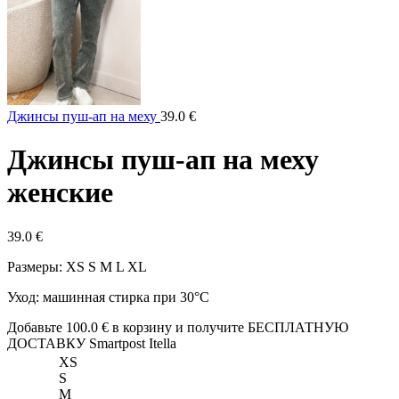
Джинсы пуш-ап на меху
39.0
€
Джинсы пуш-ап на меху
женские
39.0
€
Размеры: XS S M L XL
Уход: машинная стирка при 30°C
Добавьте
100.0
€
в корзину и получите БЕСПЛАТНУЮ
ДОСТАВКУ Smartpost Itella
XS
S
M