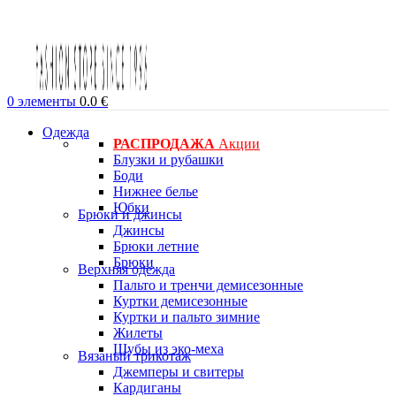
0
элементы
0.0
€
Одежда
РАСПРОДАЖА
Акции
Блузки и рубашки
Боди
Нижнее белье
Юбки
Брюки и джинсы
Джинсы
Брюки летние
Брюки
Верхняя одежда
Пальто и тренчи демисезонные
Куртки демисезонные
Куртки и пальто зимние
Жилеты
Шубы из эко-меха
Вязаный трикотаж
Джемперы и свитеры
Кардиганы