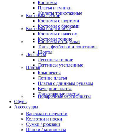
Костюмы
Платья и туники
Жилеты трикотажные
Костюмы летние
Костюмы с шортами
Костюмы с брюками
Костюмы спортивные
Костюмы с начесом
Костюмы тонкие
Костюмы и пиджаки
Топы, футболки и лонгсливы
Шорты
Леггинсы
Леггинсы тонкие
Леггинсы утепленные
Платья
Комплекты
Летние платья
Платья с длинным рукавом
Вечерние платья
Трикотажные платья
Подарочные сертификаты
Обувь
Аксессуары
Варежки и перчатки
Колготки и носки
Сумки / рюкзаки
Шапки / комплекты