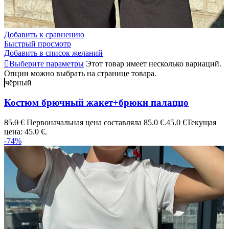
Добавить к сравнению
Быстрый просмотр
Добавить в список желаний
Выберите параметры
Этот товар имеет несколько вариаций.
Опции можно выбрать на странице товара.
чёрный
Костюм брючный жакет+брюки палаццо
85.0
€
Первоначальная цена составляла 85.0 €.
45.0
€
Текущая
цена: 45.0 €.
-74%