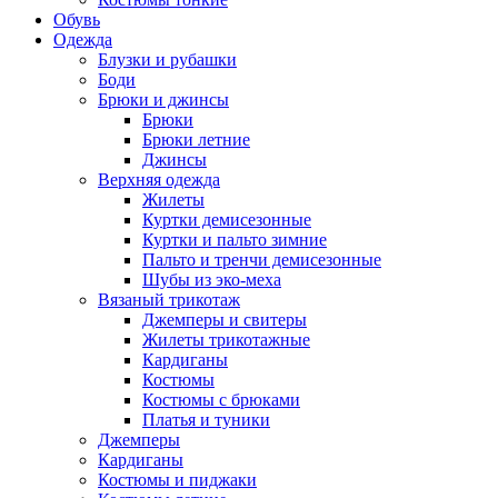
Обувь
Одежда
Блузки и рубашки
Боди
Брюки и джинсы
Брюки
Брюки летние
Джинсы
Верхняя одежда
Жилеты
Куртки демисезонные
Куртки и пальто зимние
Пальто и тренчи демисезонные
Шубы из эко-меха
Вязаный трикотаж
Джемперы и свитеры
Жилеты трикотажные
Кардиганы
Костюмы
Костюмы с брюками
Платья и туники
Джемперы
Кардиганы
Костюмы и пиджаки