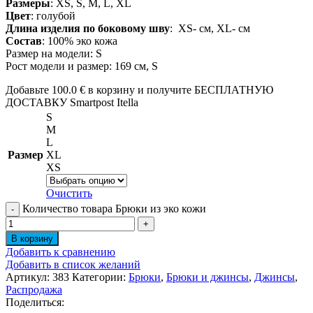
Размеры
: XS, S, M, L, XL
Цвет
: голубой
Длина изделия по боковому шву
: XS- см, XL- см
Состав
: 100% эко кожа
Размер на модели: S
Рост модели и размер: 169 см, S
Добавьте
100.0
€
в корзину и получите БЕСПЛАТНУЮ
ДОСТАВКУ Smartpost Itella
S
M
L
Размер
XL
XS
Очистить
Количество товара Брюки из эко кожи
В корзину
Добавить к сравнению
Добавить в список желаний
Артикул:
383
Категории:
Брюки
,
Брюки и джинсы
,
Джинсы
,
Распродажа
Поделиться: