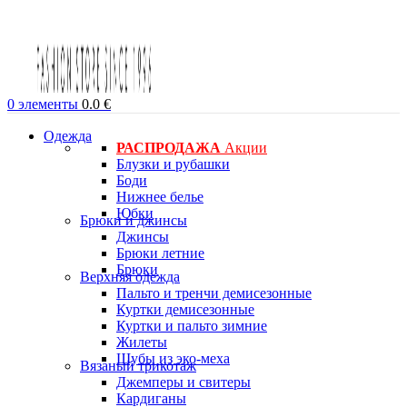
0
элементы
0.0
€
Одежда
РАСПРОДАЖА
Акции
Блузки и рубашки
Боди
Нижнее белье
Юбки
Брюки и джинсы
Джинсы
Брюки летние
Брюки
Верхняя одежда
Пальто и тренчи демисезонные
Куртки демисезонные
Куртки и пальто зимние
Жилеты
Шубы из эко-меха
Вязаный трикотаж
Джемперы и свитеры
Кардиганы