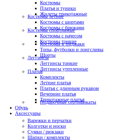
Костюмы
Платья и туники
Жилеты трикотажные
Костюмы летние
Костюмы с шортами
Костюмы с брюками
Костюмы спортивные
Костюмы с начесом
Костюмы тонкие
Костюмы и пиджаки
Топы, футболки и лонгсливы
Шорты
Леггинсы
Леггинсы тонкие
Леггинсы утепленные
Платья
Комплекты
Летние платья
Платья с длинным рукавом
Вечерние платья
Трикотажные платья
Подарочные сертификаты
Обувь
Аксессуары
Варежки и перчатки
Колготки и носки
Сумки / рюкзаки
Шапки / комплекты