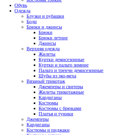
Обувь
Одежда
Блузки и рубашки
Боди
Брюки и джинсы
Брюки
Брюки летние
Джинсы
Верхняя одежда
Жилеты
Куртки демисезонные
Куртки и пальто зимние
Пальто и тренчи демисезонные
Шубы из эко-меха
Вязаный трикотаж
Джемперы и свитеры
Жилеты трикотажные
Кардиганы
Костюмы
Костюмы с брюками
Платья и туники
Джемперы
Кардиганы
Костюмы и пиджаки