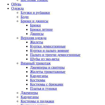
Обувь
Одежда
Блузки и рубашки
Боди
Брюки и джинсы
Брюки
Брюки летние
Джинсы
Верхняя одежда
Жилеты
Куртки демисезонные
Куртки и пальто зимние
Пальто и тренчи демисезонные
Шубы из эко-меха
Вязаный трикотаж
Джемперы и свитеры
Жилеты трикотажные
Кардиганы
Костюмы
Костюмы с брюками
Платья и туники
Джемперы
Кардиганы
Костюмы и пиджаки