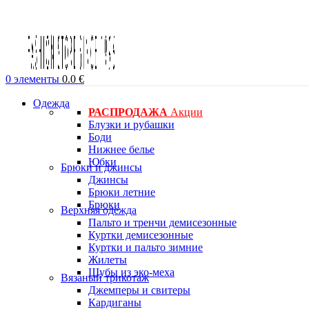
0
элементы
0.0
€
Одежда
РАСПРОДАЖА
Акции
Блузки и рубашки
Боди
Нижнее белье
Юбки
Брюки и джинсы
Джинсы
Брюки летние
Брюки
Верхняя одежда
Пальто и тренчи демисезонные
Куртки демисезонные
Куртки и пальто зимние
Жилеты
Шубы из эко-меха
Вязаный трикотаж
Джемперы и свитеры
Кардиганы