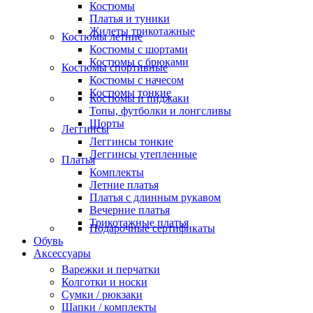
Костюмы
Платья и туники
Жилеты трикотажные
Костюмы летние
Костюмы с шортами
Костюмы с брюками
Костюмы спортивные
Костюмы с начесом
Костюмы тонкие
Костюмы и пиджаки
Топы, футболки и лонгсливы
Шорты
Леггинсы
Леггинсы тонкие
Леггинсы утепленные
Платья
Комплекты
Летние платья
Платья с длинным рукавом
Вечерние платья
Трикотажные платья
Подарочные сертификаты
Обувь
Аксессуары
Варежки и перчатки
Колготки и носки
Сумки / рюкзаки
Шапки / комплекты