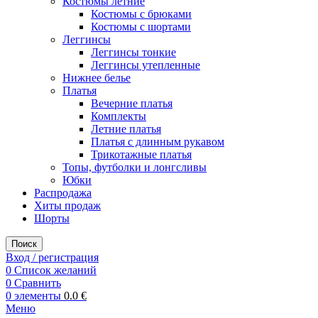
Костюмы летние
Костюмы с брюками
Костюмы с шортами
Леггинсы
Леггинсы тонкие
Леггинсы утепленные
Нижнее белье
Платья
Вечерние платья
Комплекты
Летние платья
Платья с длинным рукавом
Трикотажные платья
Топы, футболки и лонгсливы
Юбки
Распродажа
Хиты продаж
Шорты
Поиск
Вход / регистрация
0
Список желаний
0
Сравнить
0
элементы
0.0
€
Меню