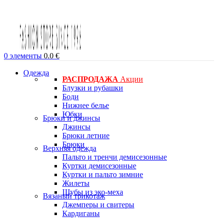
0
элементы
0.0
€
Одежда
РАСПРОДАЖА
Акции
Блузки и рубашки
Боди
Нижнее белье
Юбки
Брюки и джинсы
Джинсы
Брюки летние
Брюки
Верхняя одежда
Пальто и тренчи демисезонные
Куртки демисезонные
Куртки и пальто зимние
Жилеты
Шубы из эко-меха
Вязаный трикотаж
Джемперы и свитеры
Кардиганы