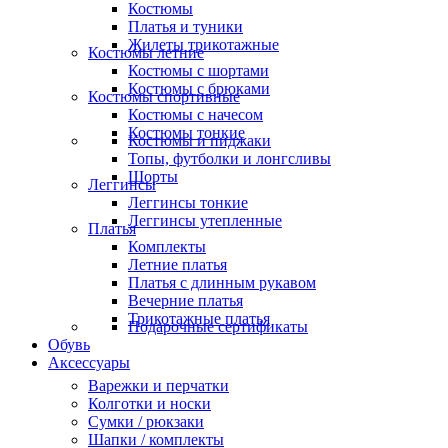
Костюмы
Платья и туники
Жилеты трикотажные
Костюмы летние
Костюмы с шортами
Костюмы с брюками
Костюмы спортивные
Костюмы с начесом
Костюмы тонкие
Костюмы и пиджаки
Топы, футболки и лонгсливы
Шорты
Леггинсы
Леггинсы тонкие
Леггинсы утепленные
Платья
Комплекты
Летние платья
Платья с длинным рукавом
Вечерние платья
Трикотажные платья
Подарочные сертификаты
Обувь
Аксессуары
Варежки и перчатки
Колготки и носки
Сумки / рюкзаки
Шапки / комплекты