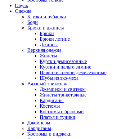
Обувь
Одежда
Блузки и рубашки
Боди
Брюки и джинсы
Брюки
Брюки летние
Джинсы
Верхняя одежда
Жилеты
Куртки демисезонные
Куртки и пальто зимние
Пальто и тренчи демисезонные
Шубы из эко-меха
Вязаный трикотаж
Джемперы и свитеры
Жилеты трикотажные
Кардиганы
Костюмы
Костюмы с брюками
Платья и туники
Джемперы
Кардиганы
Костюмы и пиджаки