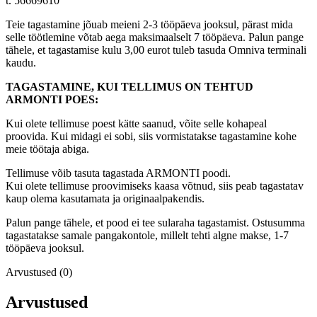
t. 56669610
Teie tagastamine jõuab meieni 2-3 tööpäeva jooksul, pärast mida
selle töötlemine võtab aega maksimaalselt 7 tööpäeva. Palun pange
tähele, et tagastamise kulu 3,00 eurot tuleb tasuda Omniva terminali
kaudu.
TAGASTAMINE, KUI TELLIMUS ON TEHTUD
ARMONTI POES:
Kui olete tellimuse poest kätte saanud, võite selle kohapeal
proovida. Kui midagi ei sobi, siis vormistatakse tagastamine kohe
meie töötaja abiga.
Tellimuse võib tasuta tagastada ARMONTI poodi.
Kui olete tellimuse proovimiseks kaasa võtnud, siis peab tagastatav
kaup olema kasutamata ja originaalpakendis.
Palun pange tähele, et pood ei tee sularaha tagastamist. Ostusumma
tagastatakse samale pangakontole, millelt tehti algne makse, 1-7
tööpäeva jooksul.
Arvustused (0)
Arvustused