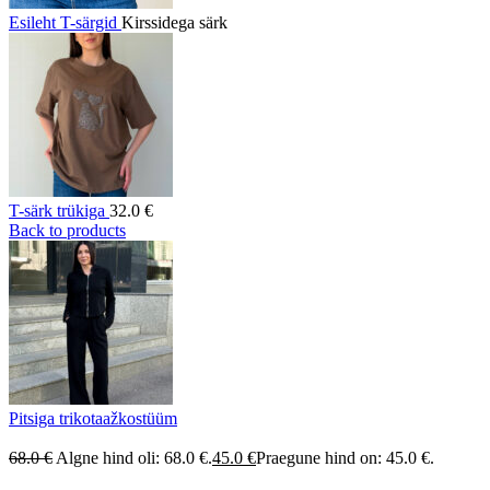
Esileht
T-särgid
Kirssidega särk
T-särk trükiga
32.0
€
Back to products
Pitsiga trikotaažkostüüm
68.0
€
Algne hind oli: 68.0 €.
45.0
€
Praegune hind on: 45.0 €.