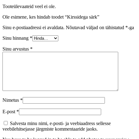
Tooteülevaateid veel ei ole.
Ole esimene, kes hindab toodet “Kirssidega särk”
Sinu e-postiaadressi ei avaldata.
Nõutavad väljad on tähistatud
*
-ga
Sinu hinnang
*
Sinu arvustus
*
Nimetus
*
E-post
*
Salvesta minu nimi, e-posti- ja veebiaadress sellesse
veebilehitsejasse järgmiste kommentaaride jaoks.