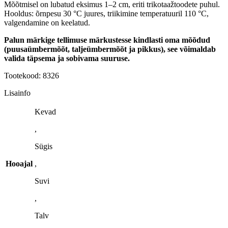
Mõõtmisel on lubatud eksimus 1–2 cm, eriti trikotaažtoodete puhul.
Hooldus: õrnpesu 30 °C juures, triikimine temperatuuril 110 °C,
valgendamine on keelatud.
Palun märkige tellimuse märkustesse kindlasti oma mõõdud
(puusaümbermõõt, taljeümbermõõt ja pikkus), see võimaldab
valida täpsema ja sobivama suuruse.
Tootekood: 8326
Lisainfo
Kevad
,
Sügis
Hooajal
,
Suvi
,
Talv