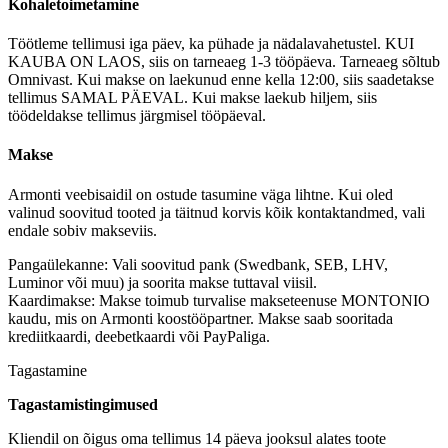
Kohaletoimetamine
Töötleme tellimusi iga päev, ka pühade ja nädalavahetustel. KUI
KAUBA ON LAOS, siis on tarneaeg 1-3 tööpäeva. Tarneaeg sõltub
Omnivast. Kui makse on laekunud enne kella 12:00, siis saadetakse
tellimus SAMAL PÄEVAL. Kui makse laekub hiljem, siis
töödeldakse tellimus järgmisel tööpäeval.
Makse
Armonti veebisaidil on ostude tasumine väga lihtne. Kui oled
valinud soovitud tooted ja täitnud korvis kõik kontaktandmed, vali
endale sobiv makseviis.
Pangaülekanne: Vali soovitud pank (Swedbank, SEB, LHV,
Luminor või muu) ja soorita makse tuttaval viisil.
Kaardimakse: Makse toimub turvalise makseteenuse MONTONIO
kaudu, mis on Armonti koostööpartner. Makse saab sooritada
krediitkaardi, deebetkaardi või PayPaliga.
Tagastamine
Tagastamistingimused
Kliendil on õigus oma tellimus 14 päeva jooksul alates toote