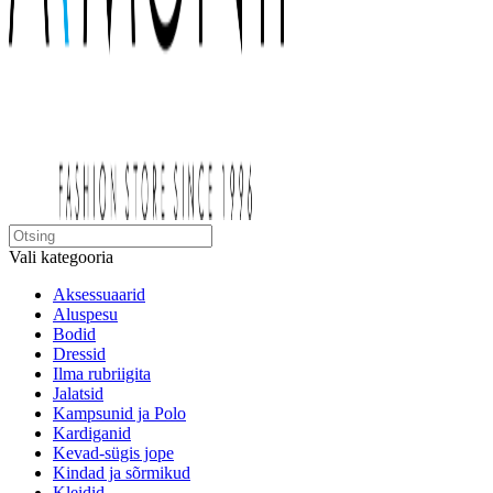
Vali kategooria
Aksessuaarid
Aluspesu
Bodid
Dressid
Ilma rubriigita
Jalatsid
Kampsunid ja Polo
Kardiganid
Kevad-sügis jope
Kindad ja sõrmikud
Kleidid