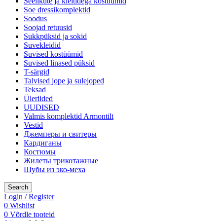
Seelikute ja kleitidega kostüümid
Soe dressikomplektid
Soodus
Soojad retuusid
Sukkpüksid ja sokid
Suvekleidid
Suvised kostüümid
Suvised linased püksid
T-särgid
Talvised jope ja sulejoped
Teksad
Üleriided
UUDISED
Valmis komplektid Armontilt
Vestid
Джемперы и свитеры
Кардиганы
Костюмы
Жилеты трикотажные
Шубы из эко-меха
Search
Login / Register
0
Wishlist
0
Võrdle tooteid