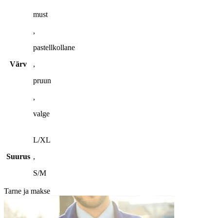
must
,
pastellkollane
Värv
,
pruun
,
valge
L/XL
Suurus
,
S/M
Tarne ja makse