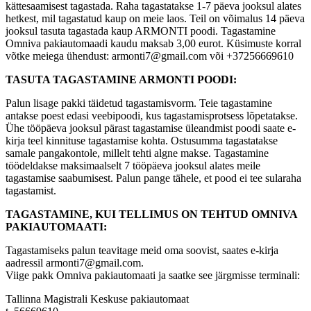
kättesaamisest tagastada. Raha tagastatakse 1-7 päeva jooksul alates
hetkest, mil tagastatud kaup on meie laos. Teil on võimalus 14 päeva
jooksul tasuta tagastada kaup ARMONTI poodi. Tagastamine
Omniva pakiautomaadi kaudu maksab 3,00 eurot. Küsimuste korral
võtke meiega ühendust: armonti7@gmail.com või +37256669610
TASUTA TAGASTAMINE ARMONTI POODI:
Palun lisage pakki täidetud tagastamisvorm. Teie tagastamine
antakse poest edasi veebipoodi, kus tagastamisprotsess lõpetatakse.
Ühe tööpäeva jooksul pärast tagastamise üleandmist poodi saate e-
kirja teel kinnituse tagastamise kohta. Ostusumma tagastatakse
samale pangakontole, millelt tehti algne makse. Tagastamine
töödeldakse maksimaalselt 7 tööpäeva jooksul alates meile
tagastamise saabumisest. Palun pange tähele, et pood ei tee sularaha
tagastamist.
TAGASTAMINE, KUI TELLIMUS ON TEHTUD OMNIVA
PAKIAUTOMAATI:
Tagastamiseks palun teavitage meid oma soovist, saates e-kirja
aadressil armonti7@gmail.com.
Viige pakk Omniva pakiautomaati ja saatke see järgmisse terminali:
Tallinna Magistrali Keskuse pakiautomaat