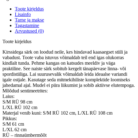
Toote kirjeldus
Lisainfo
Tarne ja makse
Tagastamine
Arvustused (0)
Toote kirjeldus
Kirssidega särk on loodud neile, kes hindavad kaasaegset stiili ja
vabadust. Toote vaba istuvus võimaldab teil end igas olukorras
kindlalt tunda. Pehme kangas on katsudes meeldiv ja väga
praktiline. See naiste särk sobitub kergelt tänapäevase linna- või
spordistiiliga. Lai suurusevalik võimaldab leida ideaalse variandi
igale ostjale. Kasutage seda mitmekihiliste komplektide loomiseks
jahedamal ajal. Mudel ei piira liikumist ja sobib aktiivse elutempoga.
Mõõdud sentimeetrites:
Laius:
S/M RÜ 98 cm
L/XL RÜ 102 cm
Materjal venib kuni: S/M RÜ 102 cm, L/XL RÜ 108 cm
Pikkus:
S/M 61 cm
L/XL 62 cm
RÜ – rinnaümbermõõt