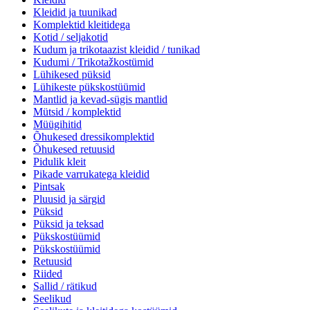
Kleidid ja tuunikad
Komplektid kleitidega
Kotid / seljakotid
Kudum ja trikotaazist kleidid / tunikad
Kudumi / Trikotažkostümid
Lühikesed püksid
Lühikeste pükskostüümid
Mantlid ja kevad-sügis mantlid
Mütsid / komplektid
Müügihitid
Õhukesed dressikomplektid
Õhukesed retuusid
Pidulik kleit
Pikade varrukatega kleidid
Pintsak
Pluusid ja särgid
Püksid
Püksid ja teksad
Pükskostüümid
Pükskostüümid
Retuusid
Riided
Sallid / rätikud
Seelikud