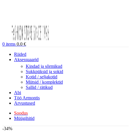
0
items
0.0
€
Riided
Aksessuaarid
Kindad ja sõrmikud
Sukkpüksid ja sokid
Kotid / seljakotid
Mütsid / komplektid
Sallid / rätikud
Abi
Töö Armontis
Arvustused
Soodus
Müügihitid
-34%