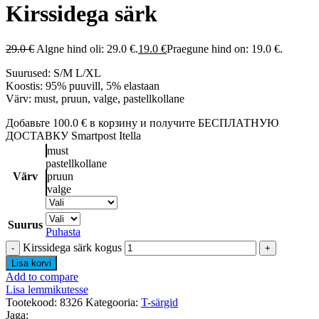
Kirssidega särk
29.0
€
Algne hind oli: 29.0 €.
19.0
€
Praegune hind on: 19.0 €.
Suurused: S/M L/XL
Koostis: 95% puuvill, 5% elastaan
Värv: must, pruun, valge, pastellkollane
Добавьте
100.0
€
в корзину и получите БЕСПЛАТНУЮ
ДОСТАВКУ Smartpost Itella
must
pastellkollane
Värv
pruun
valge
Suurus
Puhasta
Kirssidega särk kogus
Lisa korvi
Add to compare
Lisa lemmikutesse
Tootekood:
8326
Kategooria:
T-särgid
Jaga: